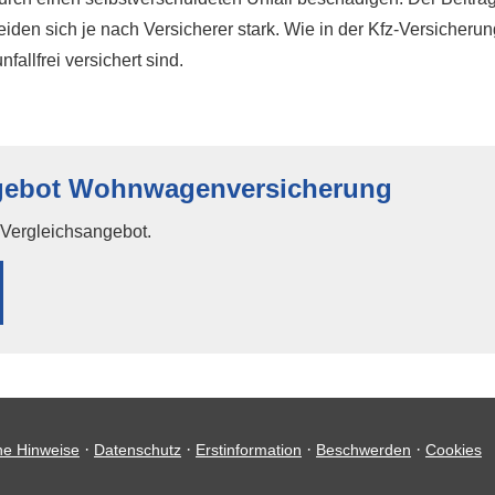
iden sich je nach Versicherer stark. Wie in der Kfz-Versicher
allfrei versichert sind.
ngebot Wohnwagenversicherung
n Vergleichsangebot.
·
·
·
·
he Hinweise
Datenschutz
Erstinformation
Beschwerden
Cookies