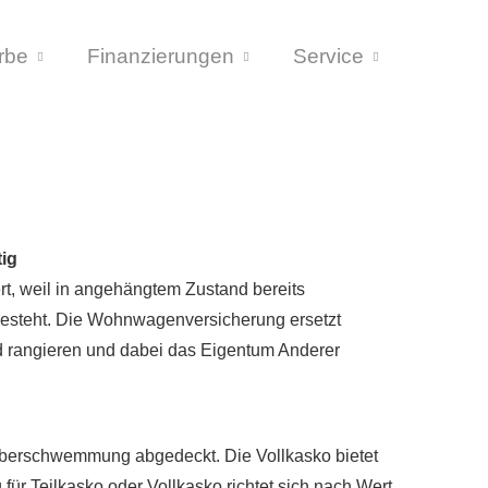
rbe
Finanzierungen
Service
tig
rt, weil in angehängtem Zustand bereits
 besteht. Die Wohnwagenversicherung ersetzt
 rangieren und dabei das Eigentum Anderer
Überschwemmung abgedeckt. Die Vollkasko bietet
ür Teilkasko oder Vollkasko richtet sich nach Wert