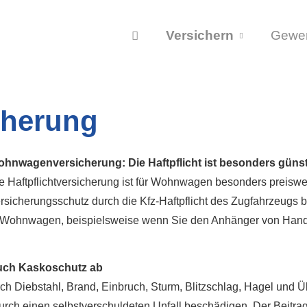
Versichern
Gewe
herung
hnwagenversicherung: Die Haft­pflicht ist besonders güns
e Haft­pflichtversicherung ist für Wohnwagen besonders preiswe
rsicherungsschutz durch die Kfz-Haft­pflicht des Zugfahrzeugs
 Wohnwagen, beispielsweise wenn Sie den Anhänger von Hand
uch Kaskoschutz ab
h Diebstahl, Brand, Einbruch, Sturm, Blitzschlag, Hagel und 
ch einen selbstverschuldeten Unfall beschädigen. Der Beitrag f