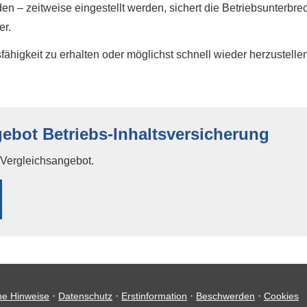
n – zeitweise eingestellt werden, sichert die Betriebsunter
er.
igkeit zu erhalten oder möglichst schnell wieder herzustelle
ebot Betriebs-Inhaltsversicherung
n Vergleichsangebot.
·
·
·
·
he Hinweise
Datenschutz
Erstinformation
Beschwerden
Cookies